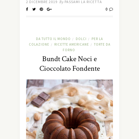
2 DICEMBRE 2019
By
PASSAMI LA RICETTA
0
DA TUTTO IL MONDO
DOLCI
PER LA
/
/
COLAZIONE
RICETTE AMERICANE
TORTE DA
/
/
FORNO
Bundt Cake Noci e
Cioccolato Fondente