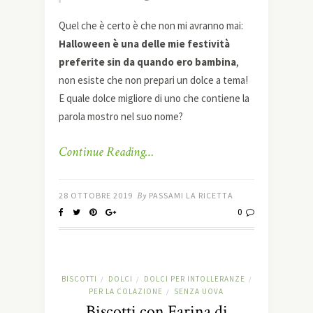
Quel che è certo è che non mi avranno mai:
Halloween è una delle mie festività
preferite sin da quando ero bambina
,
non esiste che non prepari un dolce a tema!
E quale dolce migliore di uno che contiene la
parola mostro nel suo nome?
Continue Reading…
28 OTTOBRE 2019
By
PASSAMI LA RICETTA
0
BISCOTTI
DOLCI
DOLCI PER INTOLLERANZE
/
/
/
PER LA COLAZIONE
SENZA UOVA
/
Biscotti con Farina di