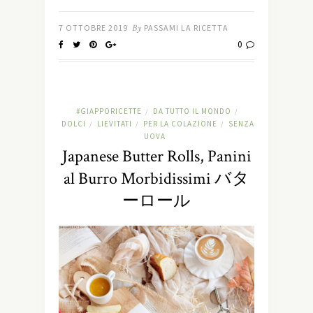
7 OTTOBRE 2019
By
PASSAMI LA RICETTA
0
#GIAPPORICETTE
DA TUTTO IL MONDO
/
/
DOLCI
LIEVITATI
PER LA COLAZIONE
SENZA
/
/
/
UOVA
Japanese Butter Rolls, Panini
al Burro Morbidissimi バタ
ーロール