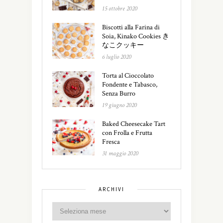
15 ottobre 2020
Biscotti alla Farina di
Soia, Kinako Cookies き
なこクッキー
6 luglio 2020
Torta al Cioccolato
Fondente e Tabasco,
Senza Burro
19 giugno 2020
Baked Cheesecake Tart
con Frolla e Frutta
Fresca
31 maggio 2020
ARCHIVI