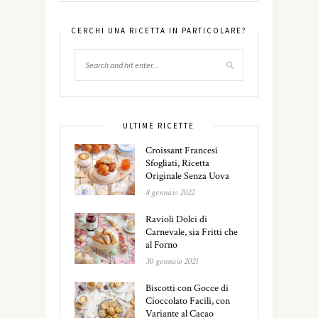
CERCHI UNA RICETTA IN PARTICOLARE?
ULTIME RICETTE
Croissant Francesi
Sfogliati, Ricetta
Originale Senza Uova
8 gennaio 2022
Ravioli Dolci di
Carnevale, sia Fritti che
al Forno
30 gennaio 2021
Biscotti con Gocce di
Cioccolato Facili, con
Variante al Cacao