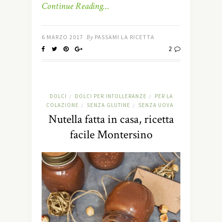
Continue Reading…
6 MARZO 2017
By
PASSAMI LA RICETTA
2
DOLCI
DOLCI PER INTOLLERANZE
PER LA
/
/
COLAZIONE
SENZA GLUTINE
SENZA UOVA
/
/
Nutella fatta in casa, ricetta
facile Montersino