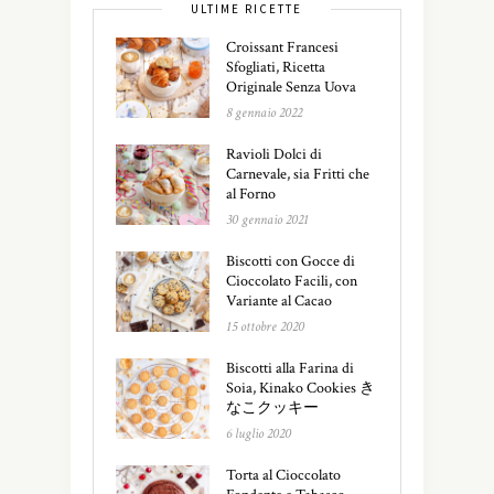
ULTIME RICETTE
Croissant Francesi
Sfogliati, Ricetta
Originale Senza Uova
8 gennaio 2022
Ravioli Dolci di
Carnevale, sia Fritti che
al Forno
30 gennaio 2021
Biscotti con Gocce di
Cioccolato Facili, con
Variante al Cacao
15 ottobre 2020
Biscotti alla Farina di
Soia, Kinako Cookies き
なこクッキー
6 luglio 2020
Torta al Cioccolato