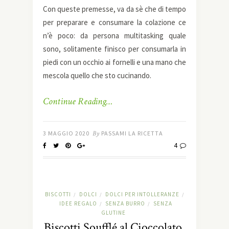
Con queste premesse, va da sè che di tempo
per preparare e consumare la colazione ce
n’è poco: da persona multitasking quale
sono, solitamente finisco per consumarla in
piedi con un occhio ai fornelli e una mano che
mescola quello che sto cucinando.
Continue Reading…
3 MAGGIO 2020
By
PASSAMI LA RICETTA
4
BISCOTTI
DOLCI
DOLCI PER INTOLLERANZE
/
/
/
IDEE REGALO
SENZA BURRO
SENZA
/
/
GLUTINE
Biscotti Soufflé al Cioccolato,