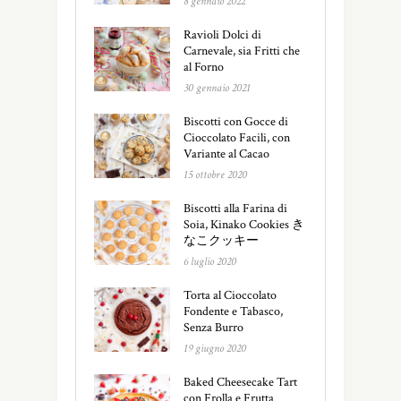
8 gennaio 2022
Ravioli Dolci di
Carnevale, sia Fritti che
al Forno
30 gennaio 2021
Biscotti con Gocce di
Cioccolato Facili, con
Variante al Cacao
15 ottobre 2020
Biscotti alla Farina di
Soia, Kinako Cookies き
なこクッキー
6 luglio 2020
Torta al Cioccolato
Fondente e Tabasco,
Senza Burro
19 giugno 2020
Baked Cheesecake Tart
con Frolla e Frutta