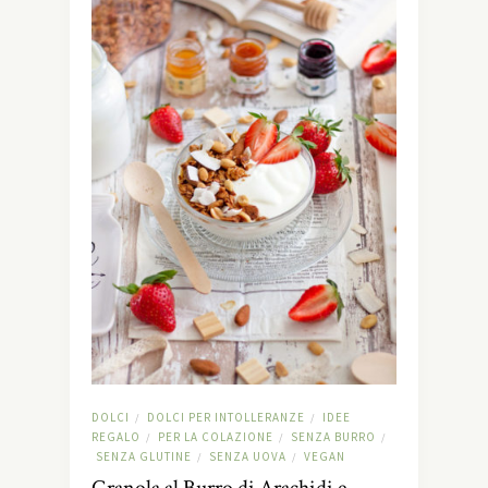
DOLCI
DOLCI PER INTOLLERANZE
IDEE
/
/
REGALO
PER LA COLAZIONE
SENZA BURRO
/
/
/
SENZA GLUTINE
SENZA UOVA
VEGAN
/
/
Granola al Burro di Arachidi e