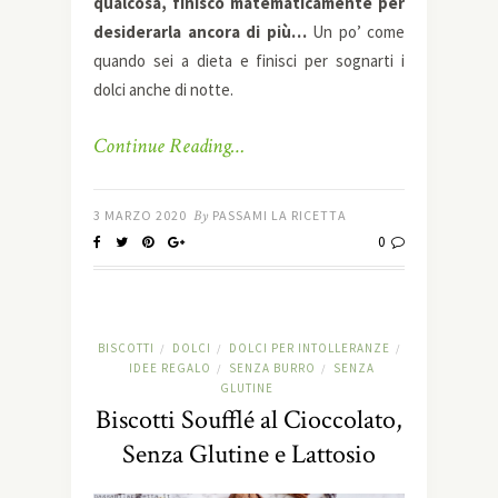
qualcosa, finisco matematicamente per
desiderarla ancora di più…
Un po’ come
quando sei a dieta e finisci per sognarti i
dolci anche di notte.
Continue Reading…
3 MARZO 2020
By
PASSAMI LA RICETTA
0
BISCOTTI
DOLCI
DOLCI PER INTOLLERANZE
/
/
/
IDEE REGALO
SENZA BURRO
SENZA
/
/
GLUTINE
Biscotti Soufflé al Cioccolato,
Senza Glutine e Lattosio