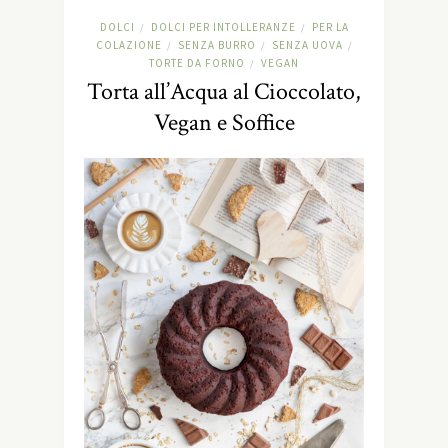
DOLCI
DOLCI PER INTOLLERANZE
PER LA
/
/
COLAZIONE
SENZA BURRO
SENZA UOVA
/
/
/
TORTE DA FORNO
VEGAN
/
Torta all’Acqua al Cioccolato,
Vegan e Soffice