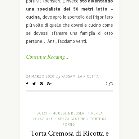
porti via i pensieri. E invece
sto diventando
una specialista dei 50 metri letto –
cucina,
dove apro lo sportello del frigorifero
più volte di quelle che dovrei e cucino come
se dovessi sfamare una famiglia di otto
persone… Anzi, facciamo venti.
Continue Reading…
24 MARZO 2020
By
PASSAMI LA RICETTA
2
DOLCI
MOUSSE & DESSERT
PER LA
/
/
COLAZIONE
SENZA GLUTINE
TORTE DA
/
/
FORNO
Torta Cremosa di Ricotta e