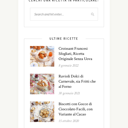
CERCHI UNA RICETTA IN PARTICOLARE?
ULTIME RICETTE
Croissant Francesi
Sfogliati, Ricetta
Originale Senza Uova
8 gennaio 2022
Ravioli Dolci di
Carnevale, sia Fritti che
al Forno
30 gennaio 2021
Biscotti con Gocce di
Cioccolato Facili, con
Variante al Cacao
15 ottobre 2020