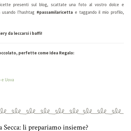
icette presenti sul blog, scattate una foto al vostro dolce e
m
usando l’hashtag
#passamilaricetta
e taggando il mio profilo,
ry da leccarsi i baffi!
ioccolato, perfette come Idea Regalo:
o e Uova
a Secca: li prepariamo insieme?