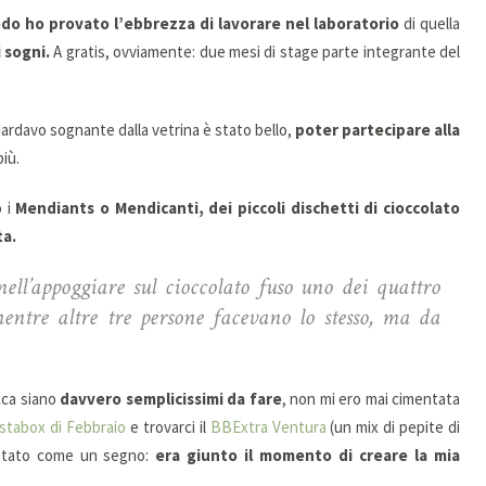
do ho provato l’ebbrezza di lavorare nel laboratorio
di quella
 sogni.
A gratis, ovviamente: due mesi di stage parte integrante del
ardavo sognante dalla vetrina è stato bello,
poter partecipare alla
più.
o i
Mendiants o Mendicanti, dei piccoli dischetti di cioccolato
ta.
nell’appoggiare sul cioccolato fuso uno dei quattro
mentre altre tre persone facevano lo stesso, ma da
cca siano
davvero semplicissimi da fare
, non mi ero mai cimentata
tabox di Febbraio
e trovarci il
BBExtra Ventura
(un mix di pepite di
pretato come un segno:
era giunto il momento di creare la mia