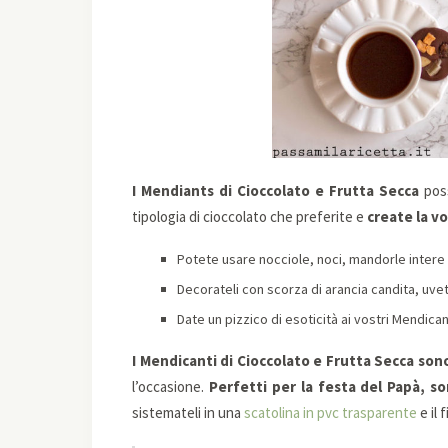
I Mendiants di Cioccolato e Frutta Secca
poss
tipologia di cioccolato che preferite e
create la v
Potete usare nocciole, noci, mandorle intere o
Decorateli con scorza di arancia candita, uvett
Date un pizzico di esoticità ai vostri Mendic
I Mendicanti di Cioccolato e Frutta Secca sono
l’occasione.
Perfetti per la festa del Papà, son
sistemateli in una
scatolina in pvc trasparente
e il 