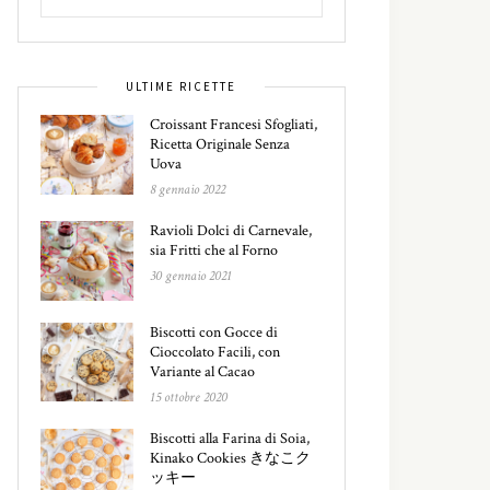
ULTIME RICETTE
Croissant Francesi Sfogliati,
Ricetta Originale Senza
Uova
8 gennaio 2022
Ravioli Dolci di Carnevale,
sia Fritti che al Forno
30 gennaio 2021
Biscotti con Gocce di
Cioccolato Facili, con
Variante al Cacao
15 ottobre 2020
Biscotti alla Farina di Soia,
Kinako Cookies きなこク
ッキー