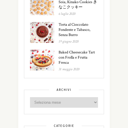
Soia, Kinako Cookies き
なこクッキー
6 luglio 2020
Torta al Cioccolato
Fondente e Tabasco,
Senza Burro
19 giugno 2020
Baked Cheesecake Tart
con Frolla e Frutta
Fresca
31 maggio 2020
ARCHIVI
CATEGORIE