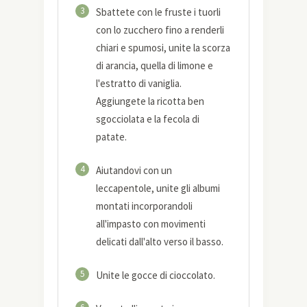
3
Sbattete con le fruste i tuorli
con lo zucchero fino a renderli
chiari e spumosi, unite la scorza
di arancia, quella di limone e
l'estratto di vaniglia.
Aggiungete la ricotta ben
sgocciolata e la fecola di
patate.
4
Aiutandovi con un
leccapentole, unite gli albumi
montati incorporandoli
all'impasto con movimenti
delicati dall'alto verso il basso.
5
Unite le gocce di cioccolato.