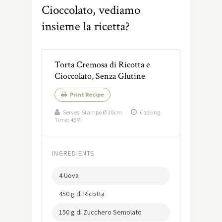
Cioccolato, vediamo
insieme la ricetta?
Torta Cremosa di Ricotta e
Cioccolato, Senza Glutine
Print Recipe
Serves:
Stampo Ø 20cm
Cooking
Time: 45M
INGREDIENTS
4 Uova
450 g di Ricotta
150 g di Zucchero Semolato