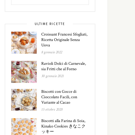
ULTIME RICETTE
Croissant Francesi Sfogliati,
Ricetta Originale Senza
Uova
8 gennaio 2022
Ravioli Dolci di Carnevale,
sia Fritti che al Forno
30 gennaio 2021
Biscotti con Gocce di
Cioccolato Facili, con
Variante al Cacao
15 ottobre 2020
Biscotti alla Farina di Soia,
Kinako Cookies きなこク
ッキー