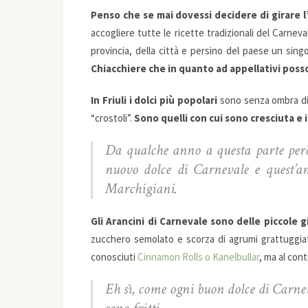
Penso che se mai dovessi decidere di girare l’I
accogliere tutte le ricette tradizionali del Carnev
provincia, della città e persino del paese un si
Chiacchiere che in quanto ad appellativi posso
In Friuli i dolci più popolari
sono senza ombra di 
“crostoli”.
Sono quelli con cui sono cresciuta e 
Da qualche anno a questa parte per
nuovo dolce di Carnevale e quest’a
Marchigiani.
Gli Arancini di Carnevale sono delle piccole gi
zucchero semolato e scorza di agrumi grattuggiat
conosciuti
Cinnamon Rolls o Kanelbullar
, ma al cont
Eh sì, come ogni buon dolce di Carnev