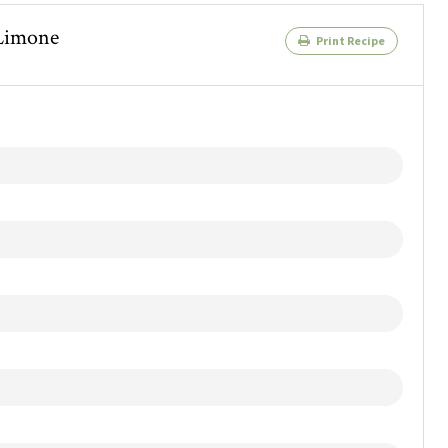
 Limone
Print Recipe