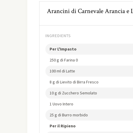
Arancini di Carnevale Arancia e
INGREDIENTS
Per L'Impasto
250 g di Farina 0
100 ml di Latte
8 g di Lievito di Birra Fresco
10 g di Zucchero Semolato
1 Uovo Intero
25 g di Burro morbido
Per il Ripieno