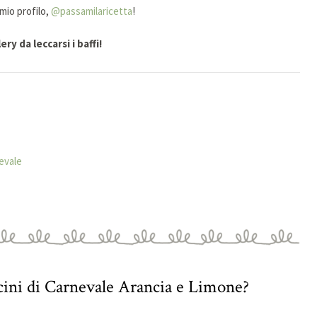
mio profilo,
@passamilaricetta
!
ry da leccarsi i baffi!
evale
cini di Carnevale Arancia e Limone?