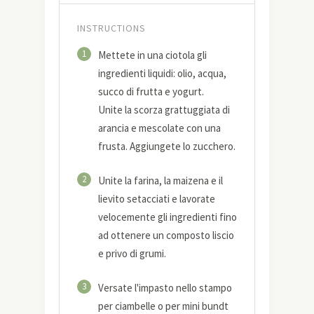
INSTRUCTIONS
1
Mettete in una ciotola gli
ingredienti liquidi: olio, acqua,
succo di frutta e yogurt.
Unite la scorza grattuggiata di
arancia e mescolate con una
frusta. Aggiungete lo zucchero.
2
Unite la farina, la maizena e il
lievito setacciati e lavorate
velocemente gli ingredienti fino
ad ottenere un composto liscio
e privo di grumi.
3
Versate l'impasto nello stampo
per ciambelle o per mini bundt