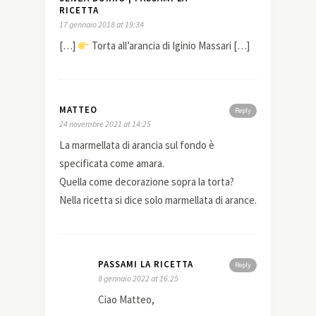
RICETTA
17 gennaio 2018 at 19:34
[…]
Torta all’arancia di Iginio Massari […]
MATTEO
Reply
24 novembre 2021 at 14:25
La marmellata di arancia sul fondo è
specificata come amara.
Quella come decorazione sopra la torta?
Nella ricetta si dice solo marmellata di arance.
PASSAMI LA RICETTA
Reply
8 gennaio 2022 at 16:25
Ciao Matteo,