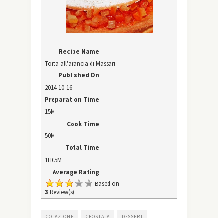
Recipe Name
Torta all'arancia di Massari
Published On
2014-10-16
Preparation Time
15M
Cook Time
50M
Total Time
1H05M
Average Rating
Based on
3
Review(s)
COLAZIONE
CROSTATA
DESSERT