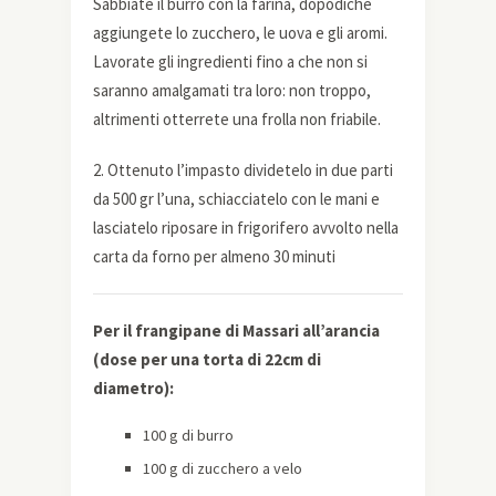
Sabbiate il burro con la farina, dopodichè
aggiungete lo zucchero, le uova e gli aromi.
Lavorate gli ingredienti fino a che non si
saranno amalgamati tra loro: non troppo,
altrimenti otterrete una frolla non friabile.
2. Ottenuto l’impasto dividetelo in due parti
da 500 gr l’una, schiacciatelo con le mani e
lasciatelo riposare in frigorifero avvolto nella
carta da forno per almeno 30 minuti
Per il frangipane di Massari all’arancia
(dose per una torta di 22cm di
diametro):
100 g di burro
100 g di zucchero a velo