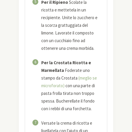
5
Per il Ripieno
Scolate la
ricotta e mettetela in un
recipiente. Unite lo zucchero e
la scorza grattuggiata del
limone. Lavorate il composto
con un cucchiaio fino ad
ottenere una crema morbida.
6
Per la Crostata Ricotta e
Marmellata
Foderate uno
stampo da Crostata
(meglio se
microforato)
con una parte di
pasta frolla tirata non troppo
spessa. Bucherellate il fondo
con i rebbi di una forchetta.
7
Versate la crema di ricotta e
livellatela con l'aiuto di un