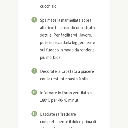
cucchiaio.
8
Spalmate la marmellata sopra
alla ricotta, creando uno strato
sottile. Per facilitarvi il lavoro,
potete riscaldarla leggermente
sul fuooco in modo da renderla
più morbida.
9
Decorate la Crostata a piacere
con la restante pasta frolla.
10
Infornate in forno ventilato a
180°C per 40-45 minuti.
11
Lasciate raffreddare
completamente il dolce prima di