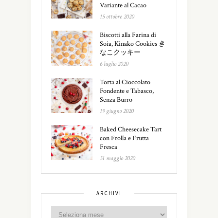
Variante al Cacao
15 ottobre 2020
Biscotti alla Farina di
Soia, Kinako Cookies き
なこクッキー
6 luglio 2020
Torta al Cioccolato
Fondente e Tabasco,
Senza Burro
19 giugno 2020
Baked Cheesecake Tart
con Frolla e Frutta
Fresca
31 maggio 2020
ARCHIVI