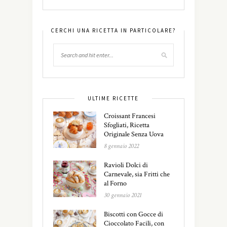
CERCHI UNA RICETTA IN PARTICOLARE?
ULTIME RICETTE
Croissant Francesi
Sfogliati, Ricetta
Originale Senza Uova
8 gennaio 2022
Ravioli Dolci di
Carnevale, sia Fritti che
al Forno
30 gennaio 2021
Biscotti con Gocce di
Cioccolato Facili, con