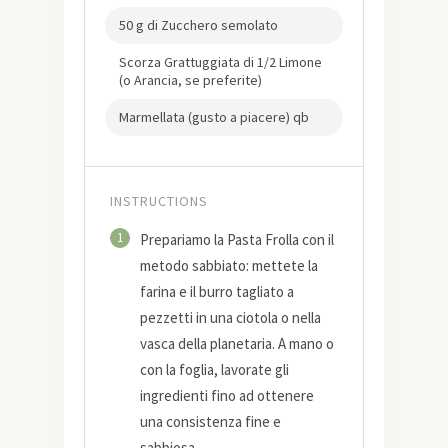
50 g di Zucchero semolato
Scorza Grattuggiata di 1/2 Limone
(o Arancia, se preferite)
Marmellata (gusto a piacere) qb
INSTRUCTIONS
1
Prepariamo la Pasta Frolla con il
metodo sabbiato: mettete la
farina e il burro tagliato a
pezzetti in una ciotola o nella
vasca della planetaria. A mano o
con la foglia, lavorate gli
ingredienti fino ad ottenere
una consistenza fine e
sabbiosa.