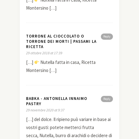
Montersino […]
TORRONE AL CIOCCOLATO O
Reply
TORRONE DEI MORTI | PASSAMI LA
RICETTA
29 ottobre 2018 at 17:39
[…]
Nutella fatta in casa, Ricetta
Montersino […]
BABKA - ANTONELLA INNAIMO
Reply
PASTRY
29 novembre 2020 at 9:37
[…] del dolce. Il ripieno può variare in base ai
vostri gusti: potete metterci frutta
secca, Nutella, burro di arachidi o decidere di