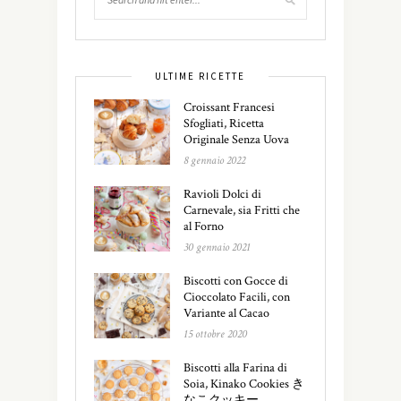
ULTIME RICETTE
Croissant Francesi
Sfogliati, Ricetta
Originale Senza Uova
8 gennaio 2022
Ravioli Dolci di
Carnevale, sia Fritti che
al Forno
30 gennaio 2021
Biscotti con Gocce di
Cioccolato Facili, con
Variante al Cacao
15 ottobre 2020
Biscotti alla Farina di
Soia, Kinako Cookies き
なこクッキー