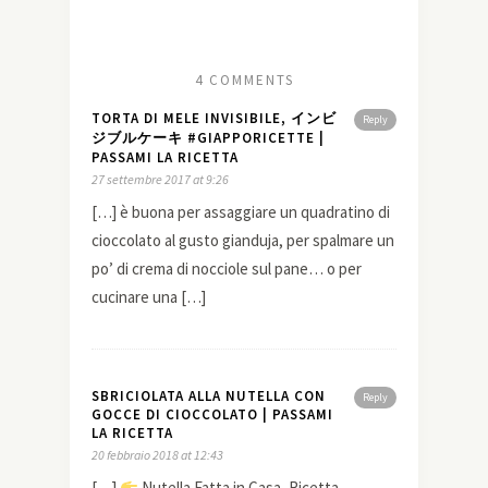
4 COMMENTS
TORTA DI MELE INVISIBILE, インビ
Reply
ジブルケーキ #GIAPPORICETTE |
PASSAMI LA RICETTA
27 settembre 2017 at 9:26
[…] è buona per assaggiare un quadratino di
cioccolato al gusto gianduja, per spalmare un
po’ di crema di nocciole sul pane… o per
cucinare una […]
SBRICIOLATA ALLA NUTELLA CON
Reply
GOCCE DI CIOCCOLATO | PASSAMI
LA RICETTA
20 febbraio 2018 at 12:43
[…]
Nutella Fatta in Casa, Ricetta