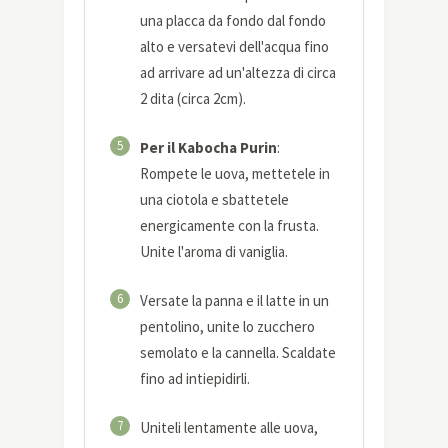
una placca da fondo dal fondo
alto e versatevi dell'acqua fino
ad arrivare ad un'altezza di circa
2 dita (circa 2cm).
5
Per il Kabocha Purin
:
Rompete le uova, mettetele in
una ciotola e sbattetele
energicamente con la frusta.
Unite l'aroma di vaniglia.
6
Versate la panna e il latte in un
pentolino, unite lo zucchero
semolato e la cannella. Scaldate
fino ad intiepidirli.
7
Uniteli lentamente alle uova,