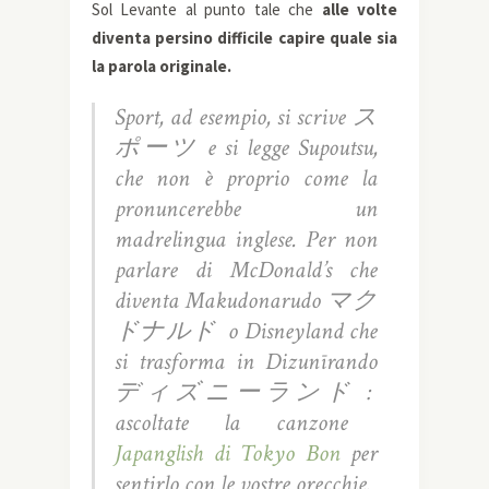
Sol Levante al punto tale che
alle volte
diventa persino difficile capire quale sia
la parola originale.
Sport, ad esempio, si scrive
ス
ポーツ
e si legge
Supoutsu,
che non è proprio come la
pronuncerebbe un
madrelingua inglese. Per non
parlare di McDonald’s che
diventa
Makudonarudo マク
ドナルド
o Disneyland che
si trasforma in
Dizun
ī
rando
ディズニーランド
:
a
scoltate la canzone
Japanglish di Tokyo Bon
per
sentirlo con le vostre orecchie.