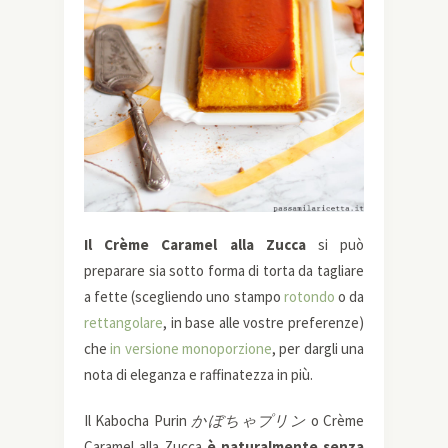
Il Crème Caramel alla Zucca
si può
preparare sia sotto forma di torta da tagliare
a fette (scegliendo uno stampo
rotondo
o da
rettangolare
, in base alle vostre preferenze)
che
in versione monoporzione
, per dargli una
nota di eleganza e raffinatezza in più.
Il Kabocha Purin
かぼちゃプリン
o Crème
Caramel alla Zucca
è naturalmente senza