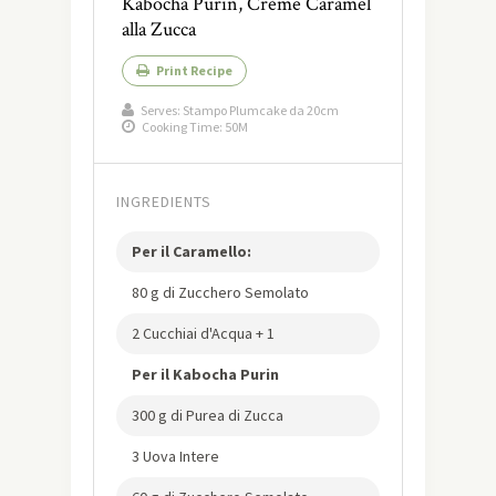
Kabocha Purin, Crème Caramel
alla Zucca
Print Recipe
Serves:
Stampo Plumcake da 20cm
Cooking Time: 50M
INGREDIENTS
Per il Caramello:
80 g di Zucchero Semolato
2 Cucchiai d'Acqua + 1
Per il Kabocha Purin
300 g di Purea di Zucca
3 Uova Intere