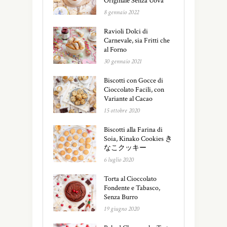
Originale Senza Uova
8 gennaio 2022
Ravioli Dolci di
Carnevale, sia Fritti che
al Forno
30 gennaio 2021
Biscotti con Gocce di
Cioccolato Facili, con
Variante al Cacao
15 ottobre 2020
Biscotti alla Farina di
Soia, Kinako Cookies き
なこクッキー
6 luglio 2020
Torta al Cioccolato
Fondente e Tabasco,
Senza Burro
19 giugno 2020