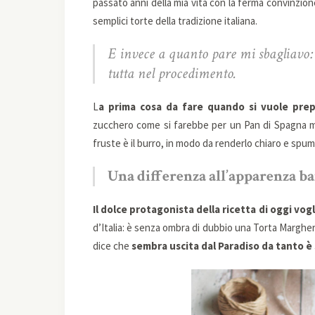
passato anni della mia vita con la ferma convinzion
semplici torte della tradizione italiana.
E invece a quanto pare mi sbagliavo: 
tutta nel procedimento.
L
a prima cosa da fare quando si vuole pre
zucchero come si farebbe per un Pan di Spagna me
fruste è il burro, in modo da renderlo chiaro e spu
Una differenza all’apparenza b
Il dolce protagonista della ricetta di oggi vog
d’Italia: è senza ombra di dubbio una Torta Margh
dice che
sembra uscita dal Paradiso da tanto è 