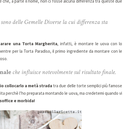
e che, a parte il nome, non ci fosse alcuna differenza tra queste due
sono delle Gemelle Diverse la cui differenza sta
parare una Torta Margherita
, infatti, è montare le uova con lo
ntre per la Torta Paradiso, il primo ingrediente da montare con le
moso.
anale
che influisce notevolmente sul risultato finale.
lio collocarlo a metà strada
tra due delle torte semplici più famose
erita perchè l’ho preparata montando le uova, ma credetemi quando vi
soffice e morbida!