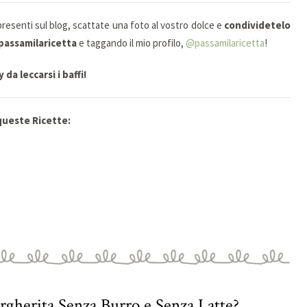
presenti sul blog, scattate una foto al vostro dolce e
condividetelo
passamilaricetta
e taggando il mio profilo,
@passamilaricetta
!
da leccarsi i baffi!
 queste Ricette:
rgherita Senza Burro e Senza Latte?