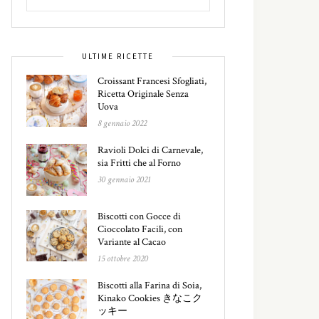
ULTIME RICETTE
Croissant Francesi Sfogliati,
Ricetta Originale Senza
Uova
8 gennaio 2022
Ravioli Dolci di Carnevale,
sia Fritti che al Forno
30 gennaio 2021
Biscotti con Gocce di
Cioccolato Facili, con
Variante al Cacao
15 ottobre 2020
Biscotti alla Farina di Soia,
Kinako Cookies きなこク
ッキー