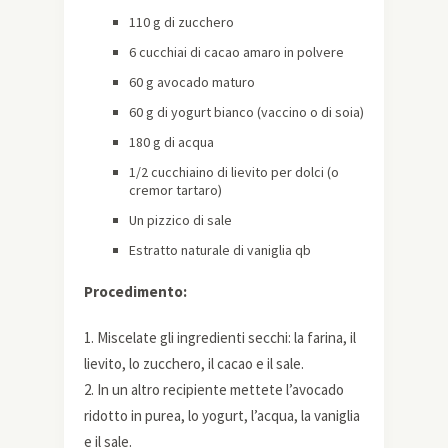
110 g di zucchero
6 cucchiai di cacao amaro in polvere
60 g avocado maturo
60 g di yogurt bianco (vaccino o di soia)
180 g di acqua
1/2 cucchiaino di lievito per dolci (o
cremor tartaro)
Un pizzico di sale
Estratto naturale di vaniglia qb
Procedimento:
1. Miscelate gli ingredienti secchi: la farina, il
lievito, lo zucchero, il cacao e il sale.
2. In un altro recipiente mettete l’avocado
ridotto in purea, lo yogurt, l’acqua, la vaniglia
e il sale.