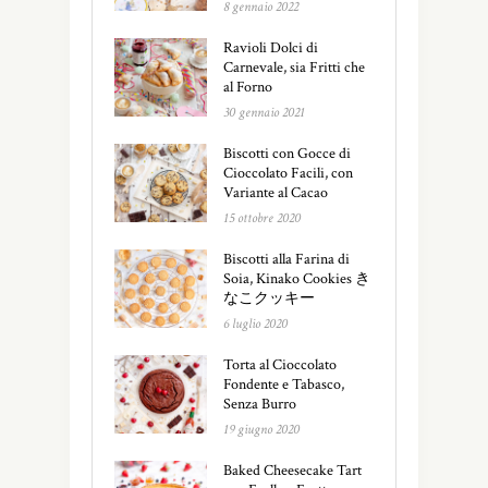
8 gennaio 2022
Ravioli Dolci di
Carnevale, sia Fritti che
al Forno
30 gennaio 2021
Biscotti con Gocce di
Cioccolato Facili, con
Variante al Cacao
15 ottobre 2020
Biscotti alla Farina di
Soia, Kinako Cookies き
なこクッキー
6 luglio 2020
Torta al Cioccolato
Fondente e Tabasco,
Senza Burro
19 giugno 2020
Baked Cheesecake Tart