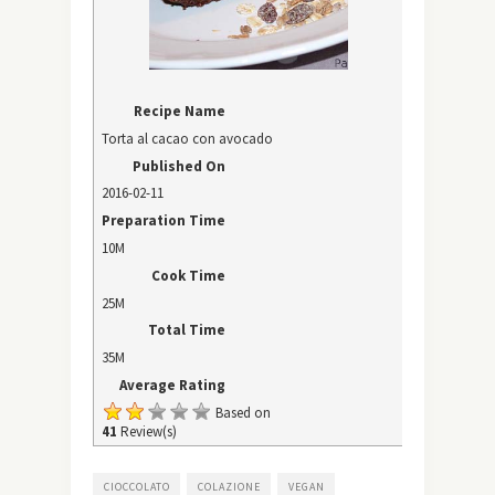
Recipe Name
Torta al cacao con avocado
Published On
2016-02-11
Preparation Time
10M
Cook Time
25M
Total Time
35M
Average Rating
Based on
41
Review(s)
CIOCCOLATO
COLAZIONE
VEGAN