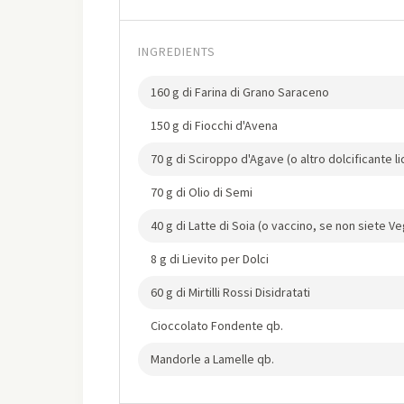
INGREDIENTS
160 g di Farina di Grano Saraceno
150 g di Fiocchi d'Avena
70 g di Sciroppo d'Agave (o altro dolcificante l
70 g di Olio di Semi
40 g di Latte di Soia (o vaccino, se non siete Ve
8 g di Lievito per Dolci
60 g di Mirtilli Rossi Disidratati
Cioccolato Fondente qb.
Mandorle a Lamelle qb.