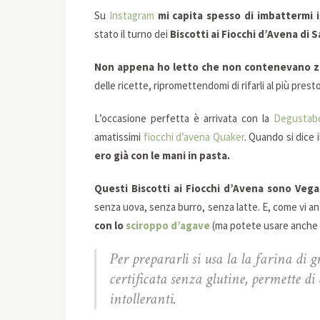
Su
Instagram
mi capita spesso di imbattermi i
stato il turno dei
Biscotti ai Fiocchi d’Avena di S
Non appena ho letto che non contenevano 
delle ricette, ripromettendomi di rifarli al più prest
L’occasione perfetta è arrivata con la
Degustab
amatissimi
fiocchi d’avena Quaker
. Quando si dice 
ero già con le mani in pasta.
Questi Biscotti ai Fiocchi d’Avena sono Veg
senza uova, senza burro, senza latte. E, come vi an
con lo
sciroppo d’agave
(ma potete usare anche q
Per prepararli si usa la la farina di
certificata senza glutine, permette di 
intolleranti.