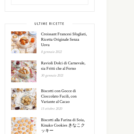
ULTIME RICETTE
Croissant Francesi Sfogliati,
Ricetta Originale Senza
Uova
8 gennaio 2022
Ravioli Dolci di Carnevale,
sia Fritti che al Forno
30 gennaio 2021
Biscotti con Gocce di
Cioccolato Facili, con
Variante al Cacao
15 ottobre 2020
Biscotti alla Farina di Soia,
Kinako Cookies きなこク
ッキー