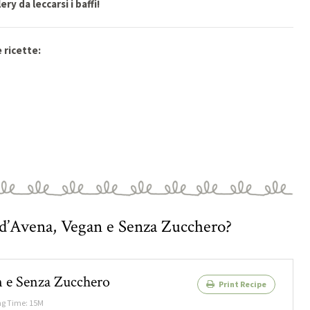
ry da leccarsi i baffi!
 ricette:
i d’Avena, Vegan e Senza Zucchero?
an e Senza Zucchero
Print Recipe
g Time: 15M