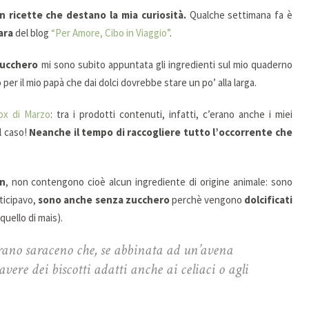
n ricette che destano la mia curiosità.
Qualche settimana fa è
ara
del blog
“Per Amore, Cibo in Viaggio”
.
zucchero
mi sono subito appuntata gli ingredienti sul mio quaderno
o per il mio papà che dai dolci dovrebbe stare un po’ alla larga.
ox di Marzo
: tra i prodotti contenuti, infatti, c’erano anche i miei
il caso!
Neanche il tempo di raccogliere tutto l’occorrente che
an
, non contengono cioè alcun ingrediente di origine animale: sono
ticipavo,
sono anche senza zucchero
perchè vengono
dolcificati
uello di mais).
 grano saraceno che, se abbinata ad un’avena
avere dei biscotti adatti anche ai celiaci o agli