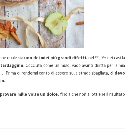
ene quale sia
uno dei miei più grandi difetti,
nel 99,9% dei casi la
stardaggine.
Cocciuta come un mulo, vado avanti diritta per la mia
no… Prima di rendermi conto di essere sulla strada sbagliata,
ci devo
io.
riprovare mille volte un dolce
, fino a che non si ottiene il risultato