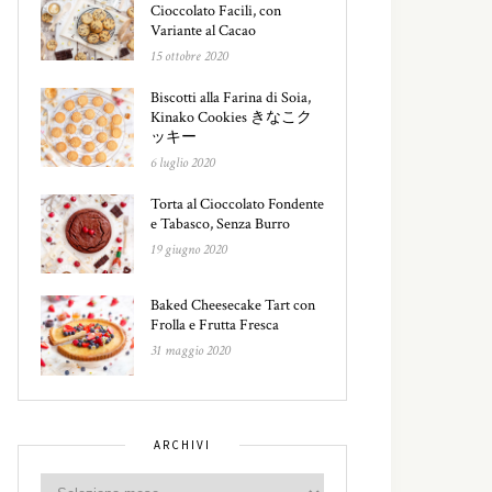
Cioccolato Facili, con
Variante al Cacao
15 ottobre 2020
Biscotti alla Farina di Soia,
Kinako Cookies きなこク
ッキー
6 luglio 2020
Torta al Cioccolato Fondente
e Tabasco, Senza Burro
19 giugno 2020
Baked Cheesecake Tart con
Frolla e Frutta Fresca
31 maggio 2020
ARCHIVI