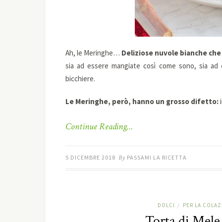
Ah, le Meringhe…
Deliziose nuvole bianche che 
sia ad essere mangiate così come sono, sia ad 
bicchiere.
Le Meringhe, però, hanno un grosso difetto:
i
Continue Reading…
5 DICEMBRE 2018
By
PASSAMI LA RICETTA
DOLCI
PER LA COLA
/
Torta di Mele