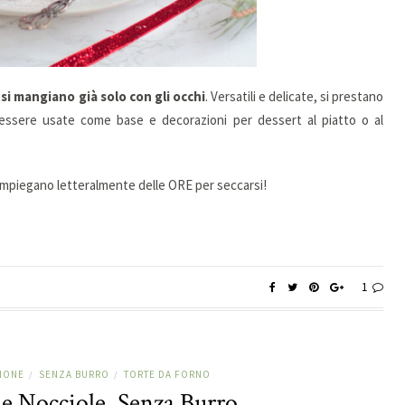
si mangiano già solo con gli occhi
. Versatili e delicate, si prestano
essere usate come base e decorazioni per dessert al piatto o al
mpiegano letteralmente delle ORE per seccarsi!
1
ZIONE
SENZA BURRO
TORTE DA FORNO
/
/
 e Nocciole, Senza Burro