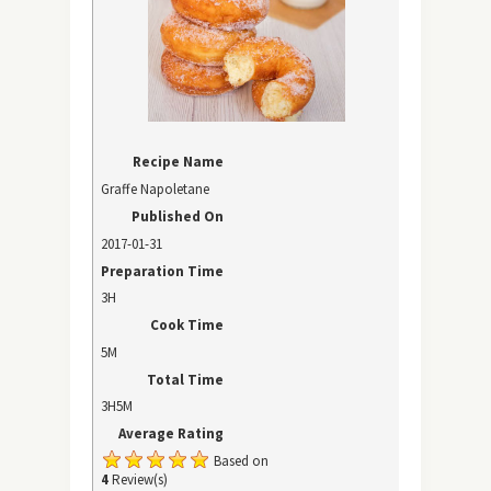
Recipe Name
Graffe Napoletane
Published On
2017-01-31
Preparation Time
3H
Cook Time
5M
Total Time
3H5M
Average Rating
Based on
4
Review(s)