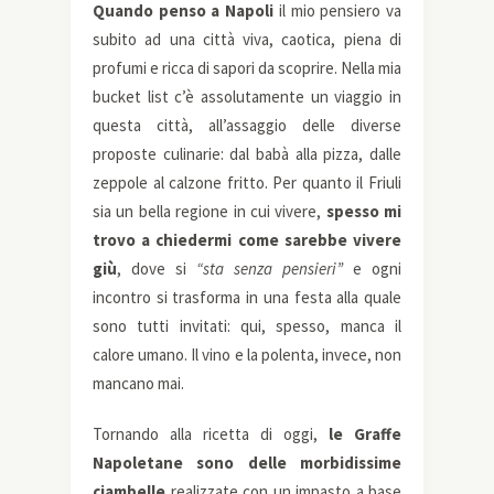
Quando penso a Napoli
il mio pensiero va
subito ad una città viva, caotica, piena di
profumi e ricca di sapori da scoprire. Nella mia
bucket list c’è assolutamente un viaggio in
questa città, all’assaggio delle diverse
proposte culinarie: dal babà alla pizza, dalle
zeppole al calzone fritto. Per quanto il Friuli
sia un bella regione in cui vivere,
spesso mi
trovo a chiedermi come sarebbe vivere
giù
, dove si
“sta senza pensieri”
e ogni
incontro si trasforma in una festa alla quale
sono tutti invitati: qui, spesso, manca il
calore umano. Il vino e la polenta, invece, non
mancano mai.
Tornando alla ricetta di oggi,
le Graffe
Napoletane sono delle morbidissime
ciambelle
realizzate con un impasto a base