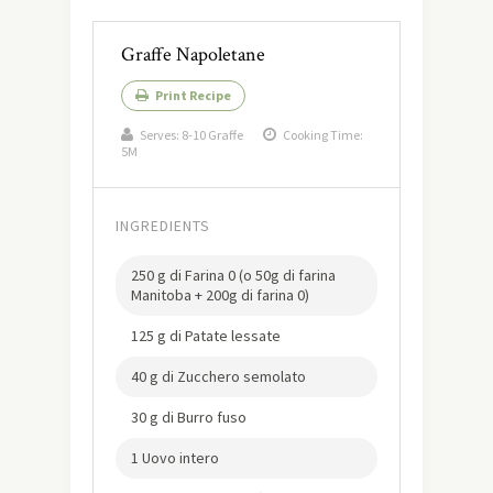
Graffe Napoletane
Print Recipe
Serves:
8-10 Graffe
Cooking Time:
5M
INGREDIENTS
250 g di Farina 0 (o 50g di farina
Manitoba + 200g di farina 0)
125 g di Patate lessate
40 g di Zucchero semolato
30 g di Burro fuso
1 Uovo intero