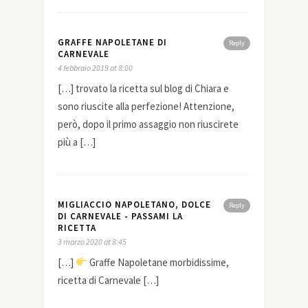
GRAFFE NAPOLETANE DI
Reply
CARNEVALE
4 febbraio 2019 at 8:00
[…] trovato la ricetta sul blog di Chiara e
sono riuscite alla perfezione! Attenzione,
però, dopo il primo assaggio non riuscirete
più a […]
MIGLIACCIO NAPOLETANO, DOLCE
Reply
DI CARNEVALE - PASSAMI LA
RICETTA
3 marzo 2020 at 8:45
[…]
Graffe Napoletane morbidissime,
ricetta di Carnevale […]