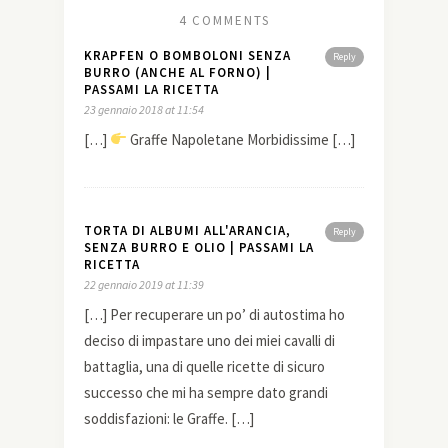
4 COMMENTS
KRAPFEN O BOMBOLONI SENZA
Reply
BURRO (ANCHE AL FORNO) |
PASSAMI LA RICETTA
23 gennaio 2018 at 11:54
[…]
Graffe Napoletane Morbidissime […]
TORTA DI ALBUMI ALL'ARANCIA,
Reply
SENZA BURRO E OLIO | PASSAMI LA
RICETTA
22 gennaio 2019 at 11:39
[…] Per recuperare un po’ di autostima ho
deciso di impastare uno dei miei cavalli di
battaglia, una di quelle ricette di sicuro
successo che mi ha sempre dato grandi
soddisfazioni: le Graffe. […]