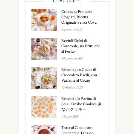
ULTIME RICETTE
Croissant Francesi
Sfogliati, Ricetta
Originale Senza Uova
8 gennaio 2022
Ravioli Dolci di
Carnevale, sia Fritti che
al Forno
30 gennaio 2021
Biscotti con Gocce di
Cioccolato Facili, con
Variante al Cacao
15 ottobre 2020
Biscotti alla Farina di
Soia, Kinako Cookies き
なこクッキー
6 luglio 2020
Torta al Cioccolato
Fondente e Tabasco,