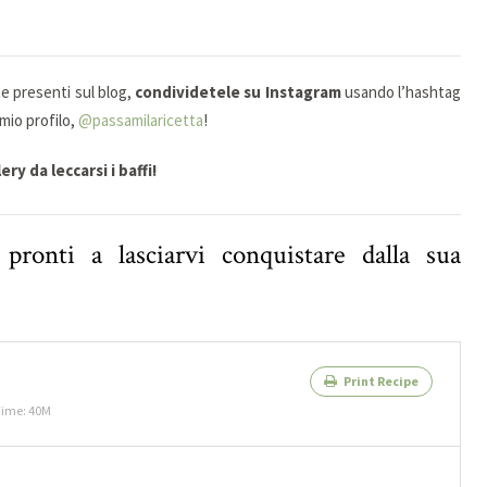
te presenti sul blog,
condividetele su Instagram
usando l’hashtag
mio profilo,
@passamilaricetta
!
ry da leccarsi i baffi!
ronti a lasciarvi conquistare dalla sua
Print Recipe
Time: 40M