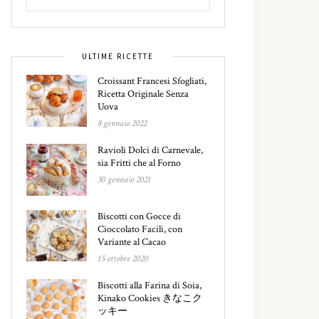
ULTIME RICETTE
Croissant Francesi Sfogliati,
Ricetta Originale Senza
Uova
8 gennaio 2022
Ravioli Dolci di Carnevale,
sia Fritti che al Forno
30 gennaio 2021
Biscotti con Gocce di
Cioccolato Facili, con
Variante al Cacao
15 ottobre 2020
Biscotti alla Farina di Soia,
Kinako Cookies きなこク
ッキー