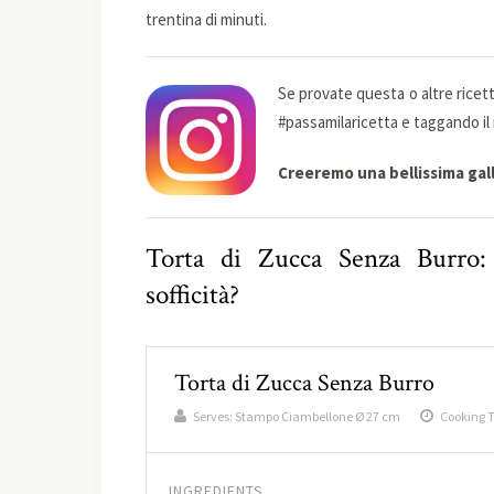
trentina di minuti.
Se provate questa o altre ricet
#passamilaricetta e taggando il 
Creeremo una bellissima galle
Torta di Zucca Senza Burro: p
sofficità?
Torta di Zucca Senza Burro
Serves:
Stampo Ciambellone Ø 27 cm
Cooking 
INGREDIENTS