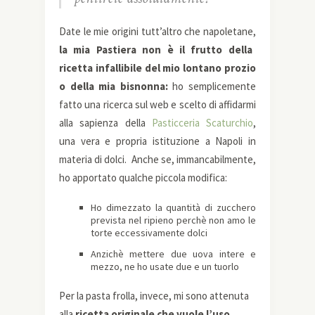
Date le mie origini tutt’altro che napoletane,
la mia Pastiera non è il frutto della
ricetta infallibile del mio lontano prozio
o della mia bisnonna:
ho semplicemente
fatto una ricerca sul web e scelto di affidarmi
alla sapienza della
Pasticceria Scaturchio
,
una vera e propria istituzione a Napoli in
materia di dolci. Anche se, immancabilmente,
ho apportato qualche piccola modifica:
Ho dimezzato la quantità di zucchero
prevista nel ripieno perchè non amo le
torte eccessivamente dolci
Anzichè mettere due uova intere e
mezzo, ne ho usate due e un tuorlo
Per la pasta frolla, invece, mi sono attenuta
alla
ricetta originale che vuole l’uso