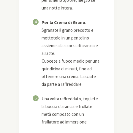
per almeno 5/6 ore, meglio se
una notte intera.
4
Per la Crema di Grano
:
Sgranate il grano precotto e
mettetelo in un pentolino
assieme alla scorza di arancia e
al latte.
Cuocete a fuoco medio per una
quindicina di minuti, fino ad
ottenere una crema. Lasciate
da parte a raffreddare.
5
Una volta raffreddato, togliete
la buccia d'arancia e frullate
metà composto con un
frullatore ad immersione.