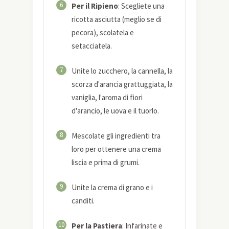
6
Per il Ripieno
: Scegliete una
ricotta asciutta (meglio se di
pecora), scolatela e
setacciatela.
7
Unite lo zucchero, la cannella, la
scorza d'arancia grattuggiata, la
vaniglia, l'aroma di fiori
d'arancio, le uova e il tuorlo.
8
Mescolate gli ingredienti tra
loro per ottenere una crema
liscia e prima di grumi.
9
Unite la crema di grano e i
canditi.
10
Per la Pastiera
: Infarinate e