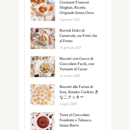
Croissant Francesi
Sfogliati, Ricetta
Originale Senza Uova
8 gennaio 2022
Ravioli Dolci di
Carnevale, sia Fritti che
al Forno
30 gennaio 2021
Biscotti con Gocce di
Cioccolato Facili, con
Variante al Cacao
15 ottobre 2020
Biscotti alla Farina di
Soia, Kinako Cookies き
なこクッキー
6 luglio 2020
Torta al Cioccolato
Fondente e Tabasco,
Senza Burro