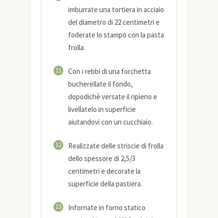
imburrate una tortiera in acciaio
del diametro di 22 centimetri e
foderate lo stampo con la pasta
frolla.
11
Con i rebbi di una forchetta
bucherellate il fondo,
dopodichè versate il ripieno e
livellatelo in superficie
aiutandovi con un cucchiaio.
12
Realizzate delle striscie di frolla
dello spessore di 2,5/3
centimetri e decorate la
superficie della pastiera.
13
Infornate in forno statico