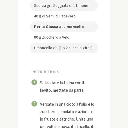
Scorza grattuggiata di 1 Limone
40 g di Semi di Papavero
Per la Glassa al Limoncello
80 g Zucchero a Velo
Limoncello qb (1 o 2 cucchiai circa)
INSTRUCTIONS
1
Setacciate la farina con il
lievito, mettete da parte.
2
Versate in una ciotola l'olio e lo
zucchero semolato e azionate
le fruste elettriche. Unite una
per volta le uova, il latticello, il