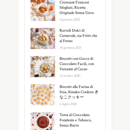
Croissant Francesi
Sfogliati, Ricetta
Originale Senza Uova
8 gennaio 2022
Ravioli Dolci di
Carnevale, sia Fritti che
al Forno
30 gennaio 2021
Biscotti con Gocce di
Cioccolato Facili, con
Variante al Cacao
15 ottobre 2020
Biscotti alla Farina di
Soia, Kinako Cookies き
なこクッキー
6 luglio 2020
Torta al Cioccolato
Fondente e Tabasco,
Senza Burro