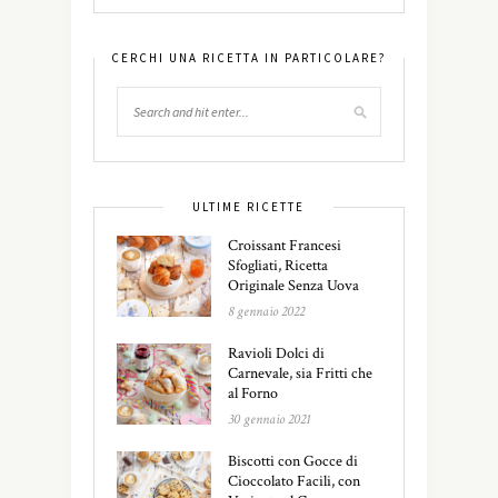
CERCHI UNA RICETTA IN PARTICOLARE?
ULTIME RICETTE
Croissant Francesi
Sfogliati, Ricetta
Originale Senza Uova
8 gennaio 2022
Ravioli Dolci di
Carnevale, sia Fritti che
al Forno
30 gennaio 2021
Biscotti con Gocce di
Cioccolato Facili, con