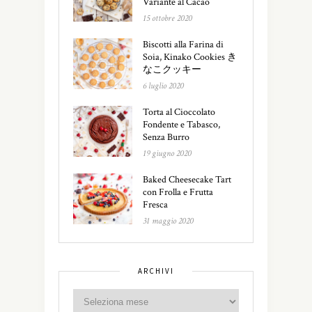
Variante al Cacao
15 ottobre 2020
Biscotti alla Farina di
Soia, Kinako Cookies き
なこクッキー
6 luglio 2020
Torta al Cioccolato
Fondente e Tabasco,
Senza Burro
19 giugno 2020
Baked Cheesecake Tart
con Frolla e Frutta
Fresca
31 maggio 2020
ARCHIVI