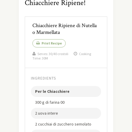
Chiacchiere Ripiene!
Chiacchiere Ripiene di Nutella
o Marmellata
Print Recipe
Serves:
30/40 crostoli
Cooking
Time: 30M
INGREDIENTS
Per le Chiacchiere
300 g di farina 00
2 uova intere
2 cucchiai di zucchero semolato