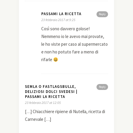
PASSAMI LA RICETTA
Reply
23 febbraio 2017 at 9:25
Così sono davvero golose!
Nemmeno io le avevo mai provate,
le ho viste per caso al supermercato
e non ho potuto fare a meno di
rifarle
SEMLA O FASTLAGSBULLE,
Reply
DELIZIOSI DOLCI SVEDESI |
PASSAMI LA RICETTA
23 febbraio 2017 at 12:05
[…] Chiacchiere ripiene di Nutella, ricetta di
Carnevale […]