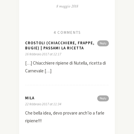
8 maggio 2018
4 COMMENTS
CROSTOLI (CHIACCHIERE, FRAPPE,
Reply
BUGIE) | PASSAMI LA RICETTA
16 febbraio 2017 at 12:17
[…] Chiacchiere ripiene di Nutella, ricetta di
Carnevale […]
MILA
Reply
22 febbraio 2017 at 11:34
Che bella idea, devo provare anch’io a farle
ripiene!!!