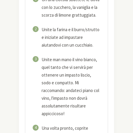
con lo zucchero, la vaniglia e la
scorza di limone grattuggiata.
2
Unite la farina e il burro/strutto
e iniziate ad impastare
aiutandovi con un cucchiaio.
3
Unite man mano il vino bianco,
quel tanto che vi servirà per
ottenere un impasto liscio,
sodo e compatto. Mi
raccomando: andateci piano col
vino, l'impasto non dovrà
assolutamente risultare
appiccicoso!
4
Una volta pronto, coprite