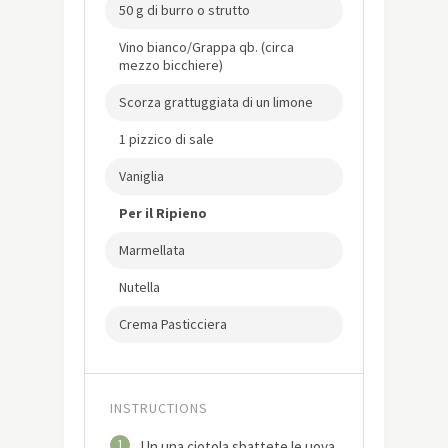
50 g di burro o strutto
Vino bianco/Grappa qb. (circa
mezzo bicchiere)
Scorza grattuggiata di un limone
1 pizzico di sale
Vaniglia
Per il Ripieno
Marmellata
Nutella
Crema Pasticciera
INSTRUCTIONS
1
Un una ciotola sbattete le uova