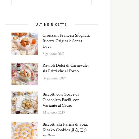
ULTIME RICETTE
Croissant Francesi Sfogliati,
Ricetta Originale Senza
Uova
8 gennaio 2022
Ravioli Dolci di Carnevale,
sia Fritti che al Forno
30 gennaio 2021
Biscotti con Gocce di
Cioccolato Facili, con
Variante al Cacao
15 ottobre 2020
Biscotti alla Farina di Soia,
Kinako Cookies きなこク
ッキー