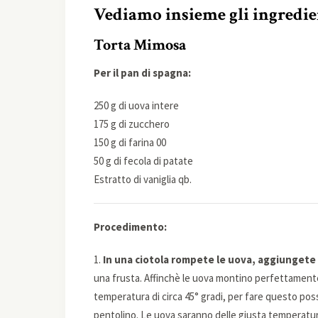
Vediamo insieme gli ingredie
Torta Mimosa
Per il pan di spagna:
250 g di uova intere
175 g di zucchero
150 g di farina 00
50 g di fecola di patate
Estratto di vaniglia qb.
Procedimento:
1.
In una ciotola rompete le uova, aggiungete l
una frusta. Affinchè le uova montino perfettamente
temperatura di circa 45° gradi, per fare questo possi
pentolino. Le uova saranno delle giusta temperatu