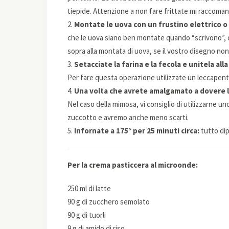
tiepide. Attenzione a non fare frittate mi raccoma
2.
Montate le uova con un frustino elettrico o 
che le uova siano ben montate quando “scrivono”, 
sopra alla montata di uova, se il vostro disegno non
3.
Setacciate la farina e la fecola e unitela al
Per fare questa operazione utilizzate un leccapentol
4.
Una volta che avrete amalgamato a dovere l
Nel caso della mimosa, vi consiglio di utilizzarne un
zuccotto e avremo anche meno scarti.
5.
Infornate a 175° per 25 minuti circa:
tutto dip
Per la crema pasticcera al microonde:
250 ml di latte
90 g di zucchero semolato
90 g di tuorli
9 g di amido di riso