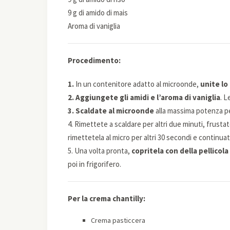
9 g di amido di mais
Aroma di vaniglia
Procedimento:
1.
In un contenitore adatto al microonde,
unite lo
2. Aggiungete gli amidi e l’aroma di vaniglia
. L
3. Scaldate al microonde
alla massima potenza pe
4. Rimettete a scaldare per altri due minuti, frusta
rimettetela al micro per altri 30 secondi e continua
5. Una volta pronta,
copritela con della pellicol
poi in frigorifero.
Per la crema chantilly:
Crema pasticcera