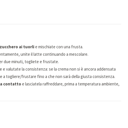
 zucchero ai tuorli
e mischiate con una frusta.
entamente, unite il latte continuando a mescolare.
r due minuti, togliete e frustate.
te e valutate la consistenza: se la crema non si è ancora addensata
te a togliere/frustare fino a che non sarà della giusta consistenza.
a a contatto
e lasciatela raffreddare, prima a temperatura ambiente,