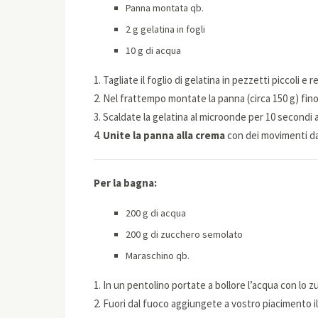
Panna montata qb.
2 g gelatina in fogli
10 g di acqua
1. Tagliate il foglio di gelatina in pezzetti piccoli e
2. Nel frattempo montate la panna (circa 150 g) fi
3. Scaldate la gelatina al microonde per 10 secondi
4.
Unite la panna alla crema
con dei movimenti dal
Per la bagna:
200 g di acqua
200 g di zucchero semolato
Maraschino qb.
1. In un pentolino portate a bollore l’acqua con lo 
2. Fuori dal fuoco aggiungete a vostro piacimento i