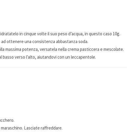
 reidratatelo in cinque volte il suo peso d’acqua, in questo caso 10g.
no ad ottenere una consistenza abbastanza soda.
 alla massima potenza, versatela nella crema pasticcera e mescolate.
 basso verso l’alto, aiutandovi con un leccapentole.
zucchero.
l maraschino. Lasciate raffreddare.