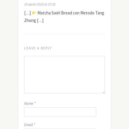
16 aprile 2020 at 15:32
[…]
Matcha Swirl Bread con Metodo Tang
Zhong […]
LEAVE A REPLY
Nome
*
Email
*