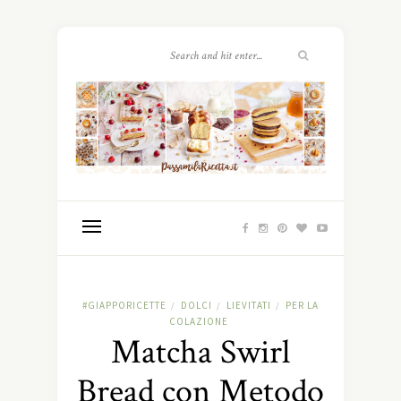
#GIAPPORICETTE
DOLCI
LIEVITATI
PER LA
/
/
/
COLAZIONE
Matcha Swirl
Bread con Metodo