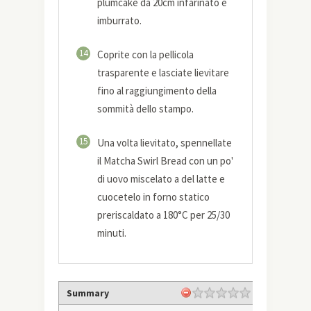
plumcake da 20cm infarinato e
imburrato.
14
Coprite con la pellicola
trasparente e lasciate lievitare
fino al raggiungimento della
sommità dello stampo.
15
Una volta lievitato, spennellate
il Matcha Swirl Bread con un po'
di uovo miscelato a del latte e
cuocetelo in forno statico
preriscaldato a 180°C per 25/30
minuti.
Summary