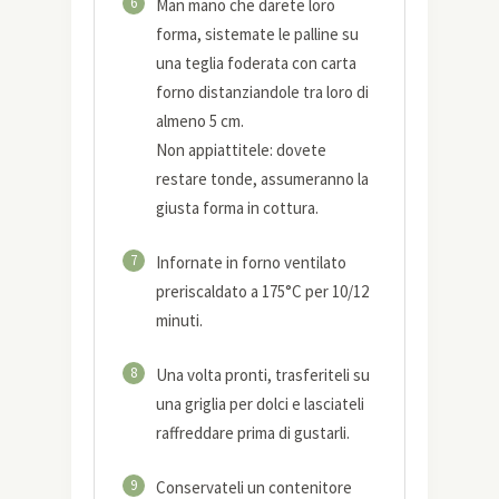
6
Man mano che darete loro
forma, sistemate le palline su
una teglia foderata con carta
forno distanziandole tra loro di
almeno 5 cm.
Non appiattitele: dovete
restare tonde, assumeranno la
giusta forma in cottura.
7
Infornate in forno ventilato
preriscaldato a 175°C per 10/12
minuti.
8
Una volta pronti, trasferiteli su
una griglia per dolci e lasciateli
raffreddare prima di gustarli.
9
Conservateli un contenitore