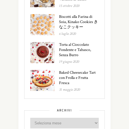
15 ottobre 2020
Biscotti alla Farina di
Soia, Kinako Cookies き
なこクッキー
6 luglio 2020
Torta al Cioccolato
Fondente e Tabasco,
Senza Burro
19 giugno 2020
Baked Cheesecake Tart
con Frolla e Frutta
Fresca
31 maggio 2020
ARCHIVI