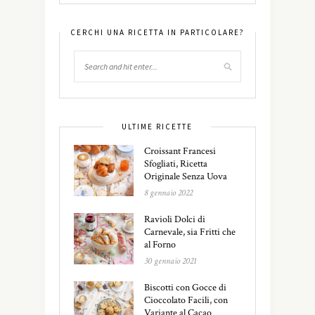
CERCHI UNA RICETTA IN PARTICOLARE?
ULTIME RICETTE
Croissant Francesi
Sfogliati, Ricetta
Originale Senza Uova
8 gennaio 2022
Ravioli Dolci di
Carnevale, sia Fritti che
al Forno
30 gennaio 2021
Biscotti con Gocce di
Cioccolato Facili, con
Variante al Cacao