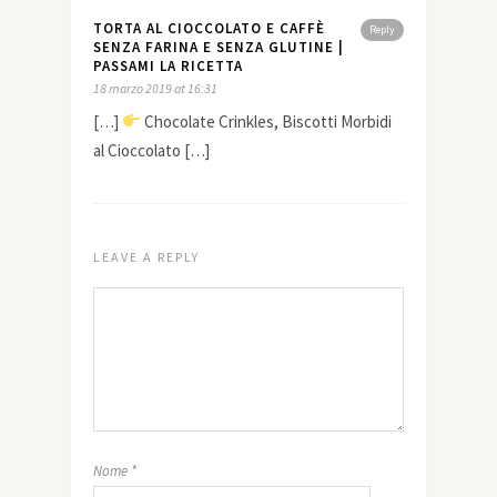
TORTA AL CIOCCOLATO E CAFFÈ
Reply
SENZA FARINA E SENZA GLUTINE |
PASSAMI LA RICETTA
18 marzo 2019 at 16:31
[…]
Chocolate Crinkles, Biscotti Morbidi
al Cioccolato […]
LEAVE A REPLY
Nome
*