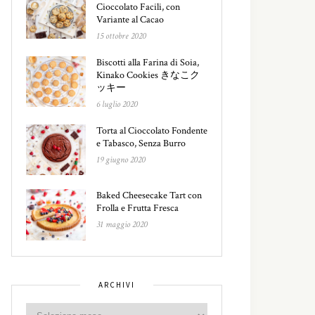
Cioccolato Facili, con
Variante al Cacao
15 ottobre 2020
Biscotti alla Farina di Soia,
Kinako Cookies きなこク
ッキー
6 luglio 2020
Torta al Cioccolato Fondente
e Tabasco, Senza Burro
19 giugno 2020
Baked Cheesecake Tart con
Frolla e Frutta Fresca
31 maggio 2020
ARCHIVI